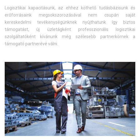
Logisztikai kapacitásunk, az ehhez köthető tudásbázisunk és
erőforrásaink megsokszorozásával nem csupán saját
kereskedelmi tevékenységünknek nyújthatunk így biztos
támogatást, új üzletágként professzionális logisztikai
szolgáltatóként kívánunk még szélesebb partnerkörnek a
támogató partnerévé válni.