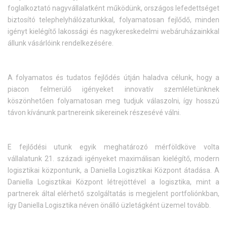
foglalkoztató nagyvállalatként működünk, országos lefedettséget
biztosító telephelyhálózatunkkal, folyamatosan fejlődő, minden
igényt kielégítő lakossági és nagykereskedelmi webáruházainkkal
állunk vásárlóink rendelkezésére.
A folyamatos és tudatos fejlődés útján haladva célunk, hogy a
piacon felmerülő igényeket innovatív szemléletünknek
köszönhetően folyamatosan meg tudjuk válaszolni, így hosszú
távon kívánunk partnereink sikereinek részesévé válni.
E fejlődési utunk egyik meghatározó mérföldköve volta
vállalatunk 21. századi igényeket maximálisan kielégítő, modern
logisztikai központunk, a Daniella Logisztikai Központ átadása. A
Daniella Logisztikai Központ létrejöttével a logisztika, mint a
partnerek által elérhető szolgáltatás is megjelent portfoliónkban,
így Daniella Logisztika néven önálló üzletágként üzemel tovább.